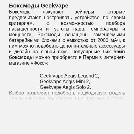
Боксмоды
Geekvape
Боксмоды покупают вейперы, которые
предпочитают настраивать устройство по своим
критериям, с возможностью подбора
насыщенности и густоты пара, температуры и
мощности. Боксмоды оснащены заменяемыми
батарейными блоками с емкостью от 2000 мАч, к
ним можно подобрать дополнительные аксессуары
и дизайн на любой вкус. Популярные
Гик вейп
боксмоды
можно приобрести в Перми в интернет-
магазине «Фокс»:
·
Geek Vape Aegis Legend 2
,
·
Geekvape Aegis Mini 2
,
·
Geekvape Aegis Solo 2
.
Выбор позволяет подобрать подходящую модель
для реализации предпочтений в парении и стиле.
Мощные боксмоды имеют ценовой диапазон от 3
990 – 4 490 рублей.
Поды GeekVape (наборы):
Под моды
GeekVape
отличаются продвинутыми
характеристиками, начиная с дизайна и формы