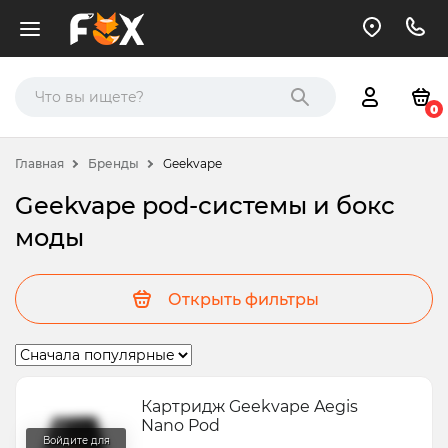
0
Главная
Бренды
Geekvape
Geekvape pod-системы и бокс
моды
Открыть фильтры
Картридж Geekvape Aegis
Nano Pod