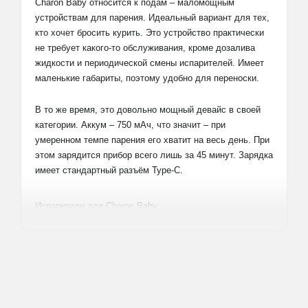
Charon Baby относится к подам – маломощным
устройствам для парения. Идеальный вариант для тех,
кто хочет бросить курить. Это устройство практически
не требует какого-то обслуживания, кроме дозалива
жидкости и периодической смены испарителей. Имеет
маленькие габариты, поэтому удобно для переноски.
В то же время, это довольно мощный девайс в своей
категории. Аккум – 750 мАч, что значит – при
умеренном темпе парения его хватит на весь день. При
этом зарядится прибор всего лишь за 45 минут. Зарядка
имеет стандартный разъём Type-C.
Испарители для Charon Baby
Объём бака Чарон Бэйби – 2 мл. Заправляется он
обычным способом, сверху через заглушку. Испарители
съёмные и заменяемые. Всего их два типа:
Baby Mesh – более мощный, даёт кальянный тип