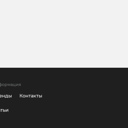
формация
енды
Контакты
атьи