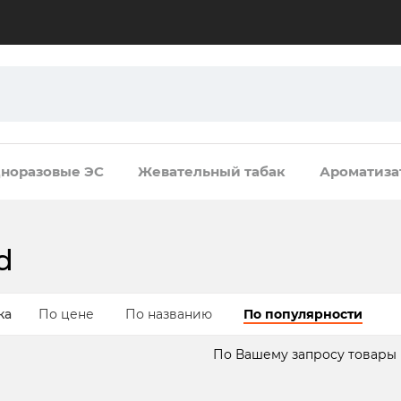
норазовые ЭС
Жевательный табак
Ароматиза
d
ка
По цене
По названию
По популярности
По Вашему запросу товары