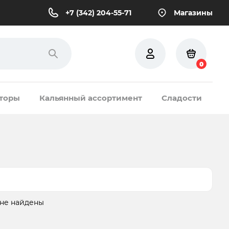
+7 (342) 204-55-71
Магазины
0
торы
Кальянный ассортимент
Сладости
 не найдены